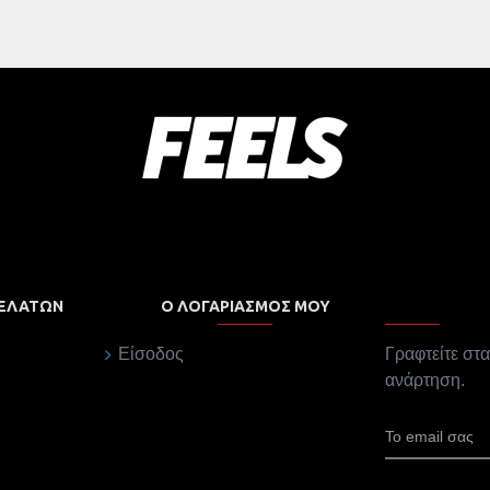
ΠΕΛΑΤΏΝ
Ο ΛΟΓΑΡΙΑΣΜΌΣ ΜΟΥ
Είσοδος
Γραφτείτε στα
ανάρτηση.