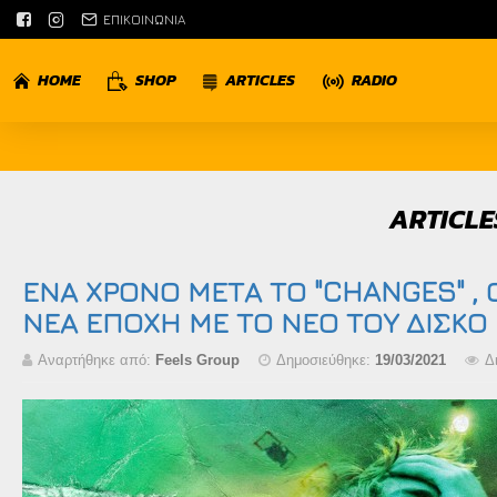
ΕΠΙΚΟΙΝΩΝΙΑ
HOME
SHOP
ARTICLES
RADIO
ARTICLE
ΕΝΑ ΧΡΟΝΟ ΜΕΤΑ ΤΟ "CHANGES" , 
ΝΕΑ ΕΠΟΧΗ ΜΕ ΤΟ ΝΕΟ ΤΟΥ ΔΙΣΚΟ
Αναρτήθηκε από:
Feels Group
Δημοσιεύθηκε:
19/03/2021
Δ