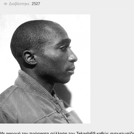
Διαβάστηκε:
2527
 Με αφορμή την πρόσφατη σύλληψη του Tekashi69 καθώς αντιμετωπίζει