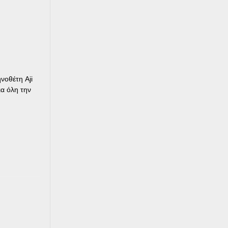
νοθέτη Aji
ια όλη την