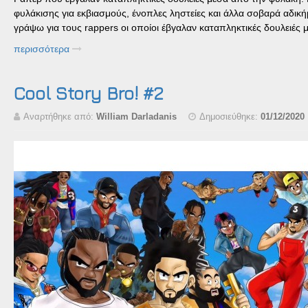
φυλάκισης για εκβιασμούς, ένοπλες ληστείες και άλλα σοβαρά αδικ
γράψω για τους rappers οι οποίοι έβγαλαν καταπληκτικές δουλειές
περισσότερα
Cool Story Bro! #2
Αναρτήθηκε από:
William Darladanis
Δημοσιεύθηκε:
01/12/2020