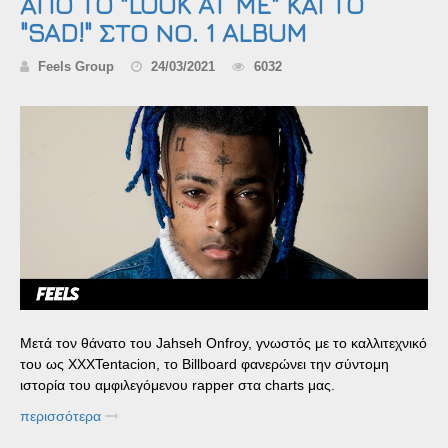
ΑΠΟ ΤΟ "LOOK AT ME" ΚΑΙ ΤΟ
"SAD!" ΣΤΟ ΝΟ. 1 ALBUM
Feels Group
24/03/2021
6032
Μετά τον θάνατο του Jahseh Onfroy, γνωστός με το καλλιτεχνικό
του ως XXXTentacion, το Billboard φανερώνει την σύντομη
ιστορία του αμφιλεγόμενου rapper στα charts μας.
περισσότερα