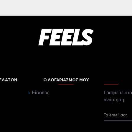
ΠΕΛΑΤΏΝ
Ο ΛΟΓΑΡΙΑΣΜΌΣ ΜΟΥ
Είσοδος
Γραφτείτε στα
ανάρτηση.