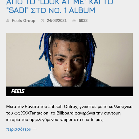
ΑΠΟ ΤΟ "LOOK AT ME" ΚΑΙ ΤΟ
"SAD!" ΣΤΟ ΝΟ. 1 ALBUM
Feels Group
24/03/2021
6033
Μετά τον θάνατο του Jahseh Onfroy, γνωστός με το καλλιτεχνικό
του ως XXXTentacion, το Billboard φανερώνει την σύντομη
ιστορία του αμφιλεγόμενου rapper στα charts μας.
περισσότερα