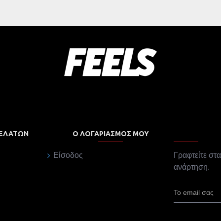
ΠΕΛΑΤΏΝ
Ο ΛΟΓΑΡΙΑΣΜΌΣ ΜΟΥ
Είσοδος
Γραφτείτε στα
ανάρτηση.