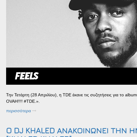
Την Τετάρτη (28 Απριλίου), η TDE έκανε τις συζητήσεις για το alb
OVAH!!!! #TDE. ».
περισσότερα
O DJ KHALED ΑΝΑΚΟΙΝΩΝΕΙ ΤΗΝ Η