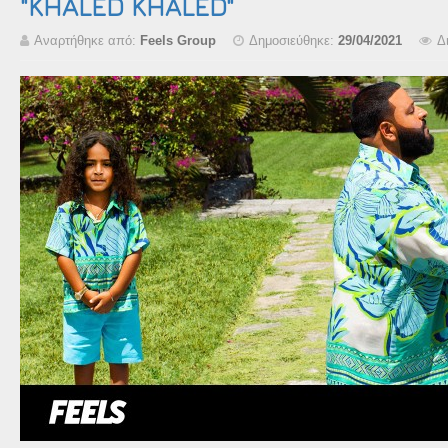
"KHALED KHALED"
Αναρτήθηκε από:
Feels Group
Δημοσιεύθηκε:
29/04/2021
Δ