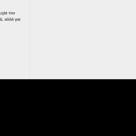
υχία του
ά, αλλά για